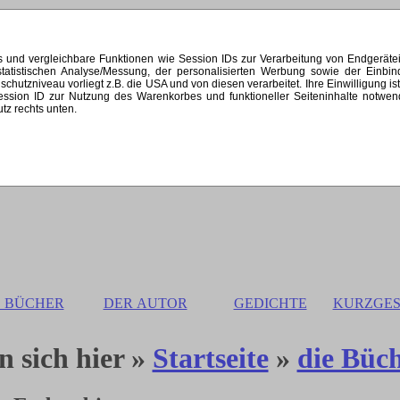
s und vergleichbare Funktionen wie Session IDs zur Verarbeitung von Endgerät
 statistischen Analyse/Messung, der personalisierten Werbung sowie der Einb
zniveau vorliegt z.B. die USA und von diesen verarbeitet. Ihre Einwilligung ist st
 Session ID zur Nutzung des Warenkorbes und funktioneller Seiteninhalte notw
utz rechts unten.
E BÜCHER
DER AUTOR
GEDICHTE
KURZGES
n sich hier »
Startseite
»
die Büc