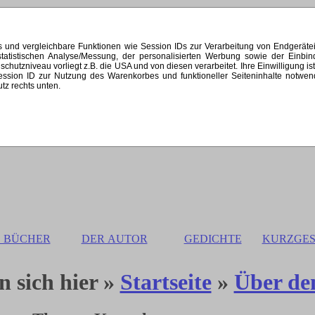
s und vergleichbare Funktionen wie Session IDs zur Verarbeitung von Endgerät
 statistischen Analyse/Messung, der personalisierten Werbung sowie der Einb
zniveau vorliegt z.B. die USA und von diesen verarbeitet. Ihre Einwilligung ist st
 Session ID zur Nutzung des Warenkorbes und funktioneller Seiteninhalte notw
utz rechts unten.
E BÜCHER
DER AUTOR
GEDICHTE
KURZGES
n sich hier »
Startseite
»
Über de